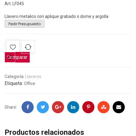
Art: LF045
Llavero metalico con aplique grabado o dome y argolla
Pedir Presupuesto
Comparar
Categoría:
Llaveros
Etiqueta:
Office
Facebook
Twitter
Google
LinkedIn
Pinterest
Stumbleupon
Email
Share:
+
Productos relacionados