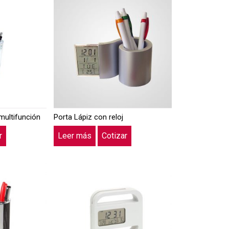
 multifunción
Porta Lápiz con reloj
r
Leer más
Cotizar