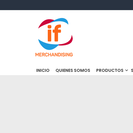
Skip
to
content
If Merchandising
INICIO
QUIENES SOMOS
PRODUCTOS