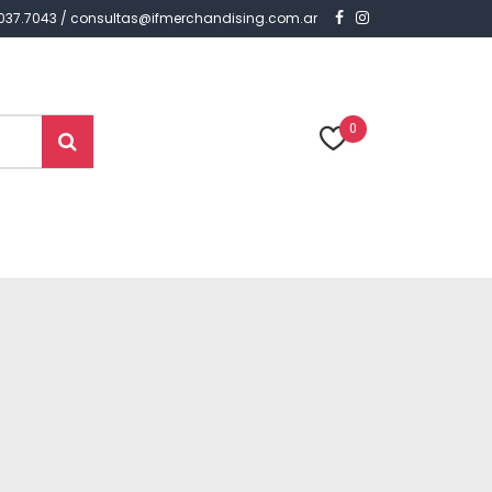
) 7037.7043 / consultas@ifmerchandising.com.ar
0