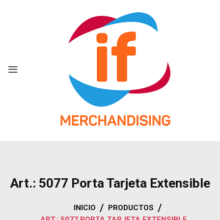
Skip
to
content
Art.: 5077 Porta Tarjeta Extensible
INICIO
PRODUCTOS
ART.: 5077 PORTA TARJETA EXTENSIBLE