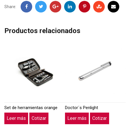
Facebook
Twitter
Google
LinkedIn
Pinterest
Stumbleupon
Email
Share:
+
Productos relacionados
Set de herramientas orange
Doctor´s Penlight
Leer más
Cotizar
Leer más
Cotizar