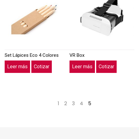
Set Lápices Eco 4 Colores
VR Box
Leer más
Cotizar
Leer más
Cotizar
←
1
2
3
4
5